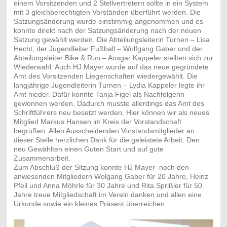
einem Vorsitzenden und 2 Stellvertretern sollte in ein System
mit 3 gleichberechtigten Vorständen überführt werden. Die
Satzungsänderung wurde einstimmig angenommen und es
konnte direkt nach der Satzungsänderung nach der neuen
Satzung gewählt werden. Die Abteilungsleiterin Turnen – Lisa
Hecht, der Jugendleiter Fußball – Wolfgang Gaber und der
Abteilungsleiter Bike & Run – Ansgar Kappeler stellten sich zur
Wiederwahl. Auch HJ Mayer wurde auf das neue gegründete
Amt des Vorsitzenden Liegenschaften wiedergewählt. Die
langjährige Jugendleiterin Turnen – Lydia Kappeler legte ihr
Amt nieder. Dafür konnte Tanja Figel als Nachfolgerin
gewonnen werden. Dadurch musste allerdings das Amt des
Schriftführers neu besetzt werden. Hier können wir als neues
Mitglied Markus Hansen im Kreis der Vorstandschaft
begrüßen. Allen Ausscheidenden Vorstandsmitglieder an
dieser Stelle herzlichen Dank für die geleistete Arbeit. Den
neu Gewählten einen Guten Start und auf gute
Zusammenarbeit.
Zum Abschluß der Sitzung konnte HJ Mayer noch den
anwesenden Mitgliedern Wolgang Gaber für 20 Jahre, Heinz
Pfeil und Anna Möhrle für 30 Jahre und Rita Sprißler für 50
Jahre treue Mitgliedschaft im Verein danken und allen eine
Urkunde sowie ein kleines Präsent überreichen.