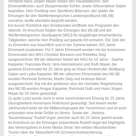
Vorstand Hans Jürgen Mayer neben den Hauptakteuren, den
Ehrenamtlichen, auch Bürgermeister Köhler, sowie Ortsvorsteher Gaber
begrüßen. Herr Preißing vom Sportkreis Biberach, der später die
Ehrungen für den Württembergischen Landessportbund (WLSB)
vornahm, durfte ebenfalls begrüßt werden.
Ein kurzer Rückblick des Vorsitzenden eröffnete das Programm des
Abends. Im Anschluss folgten die Ehrungen des WLSB und der
Württembergischen Sportjugend (WSJ) für langjährige ehrenamtliche
Tätigkeiten, welche Herr Preißing auf galante Art vornahm. Die Zahl der
zu Ehrenden war beachtlich und in der Summe kamen 265 Jahre
Ehrenamt zusammen. Für 5 Jahre Ehrenamt wurden mit der bronzenen
Ehrennadel des WSJ Christian Bressem und Rebekka Selg
ausgezeichnet. Mit der silbernen Nadel der WSJ für 10 Jahre - Sophie
Kappeler, Franziska Reck, Vera Heinzelmann und Ruth Mayer, die
goldene Ehrennadel für 20 Jahre ging an Klaus Hinderhofer, Wolfgang
Gaber und Lydia Kappeler. Mit der silbernen Ehrennadel des WLSB
wurden Reinhold Schirmer, Martin Selg und Andreas Münst
ausgezeichnet. Gar mit der goldenen also der höchsten Regelehrung
des WLSB wurden Ansgar Kappeler, Reinhold Guth und Hans Jürgen
Mayer für 20 Jahre gewürdigt.
Zu guter Letzt wurde noch in einer vereinsinternen Ehrung für 25 Jahre
Übungsleiterin Annemarie Rothmund gewürdigt. Seit einem viertel
Jahrhundert leitet sie die Mittwochsgruppe der Turnerinnen und ist auch
ansonsten eine feste Größe im Verein. Sowie der „Vereins-
Tausendsassa“ Rudolf Vogel, welcher auch für 25 Jahre geehrt wurde.
Im Anschluss an die Ehrungen präsentierte Rudolf Vogel die Highlights
des Vereinsjahres in einer Media Show. Von wilden Mountainbike-
Touren über die Skiausfahrt mit Schneeschuhwanderung,