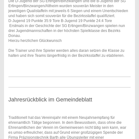
Die D-Jugend der SG Ertingen/Binzwangen und die B-Jugend der SG
Ertingen/Binzwangen/Altheim wurden souverän Meister in den
jeweiligen Qualistaffeln mit jeweils 6 Siegen und einem Unentschieden
und haben sich somit souverän für die Bezirksstaffel qualifiziert.
D-Jugend 19 Punkte 35:9 Tore B-Jugend 19 Punkte 24:4 Tore
Erstmals in der Geschichte der SG Ertingen/Binzwangen spielen nun
drei Jugendmannschaften in der höchsten Spielklasse des Bezirks
Donau.
Hierzu herzlichen Glückwunsch
Die Trainer und ihre Spieler werden alles daran setzen die Klasse zu
halten und ihre Teams längerfristig in der Bezirksstaffel zu etablieren.
Jahresrückblick im Gemeindeblatt
Traditionell hat das Vereinsjahr mit einem Neujahrsempfang für
ehrenamtlich Tätige begonnen. In dem Bewusstsein, dass ohne die
Ehrenamtlichen der Verein im Gemeinwesen nicht tätig sein kann, war
es umso erfreulicher, dass auf Grund einer großzügigen Spende der
Firma Präzisionstechnik Barth alle Übungsleiter mit einer