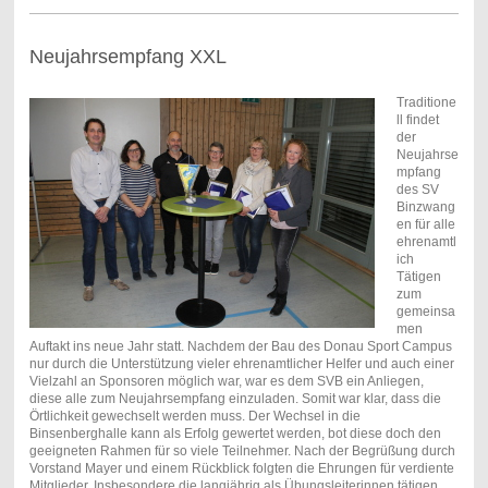
Neujahrsempfang XXL
Traditione
ll findet
der
Neujahrse
mpfang
des SV
Binzwang
en für alle
ehrenamtl
ich
Tätigen
zum
gemeinsa
men
Auftakt ins neue Jahr statt. Nachdem der Bau des Donau Sport Campus
nur durch die Unterstützung vieler ehrenamtlicher Helfer und auch einer
Vielzahl an Sponsoren möglich war, war es dem SVB ein Anliegen,
diese alle zum Neujahrsempfang einzuladen. Somit war klar, dass die
Örtlichkeit gewechselt werden muss. Der Wechsel in die
Binsenberghalle kann als Erfolg gewertet werden, bot diese doch den
geeigneten Rahmen für so viele Teilnehmer. Nach der Begrüßung durch
Vorstand Mayer und einem Rückblick folgten die Ehrungen für verdiente
Mitglieder. Insbesondere die langjährig als Übungsleiterinnen tätigen