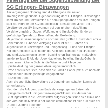
Feiertage bei der Jugendabteilung der
SG Ertingen- Binzwangen
Am vergangenen Sonntag fand die Übergabe der neuen
Trainingsanzüge für die Jugendabteilung der SG Ertingen- Binzwangen
samt Trainer und Betreuerstab auf dem Sportgelände des TSV Ertingen
statt. Als Vertreter der SG bedankte sich Hans-Jürgen Mayer, der 1.
Vorsitzende des SV Binzwangen bei den Inhabern des Allianz
Versicherungsbüro Gaber, Wolfgang und Ursula Gaber für deren
großzügige Spende zur Beschaffung der Bekleidung.
Mayer hob in seiner Ansprache nochmal den großen Einsatz der Familie
Gaber für die SG hervor. Wolfgang Gaber ist seit 15 Jahren als
Jugendleiter in Binzwangen und Ertingen tätig. Er und sein Ertinger
Kollege Christoph Buck haben die Abteilung komplett neu strukturiert,
und sind, zusammen mit einem beachtlichen Trainerstab, maßgeblich
am derzeitigen Erfolg der Jugendabteilung beteiligt. Ursula Gaber ist
zusammen mit Irene Stohr für die Wäsche und Pflege der
Spielbekleidung der ganzen Abteilung verantwortlich.
Umso erfreulicher ist es, dass sich die Familie Gaber jetzt auch noch als
Sponsor der Trainingsanzüge engagiert hat.
Herzlichen Dank
Auch die sportliche Entwicklung der Jugendmannschaften kann sich
sehen lassen.
Nachdem die A-Jugend zum Ende der vergangenen Saison als
Spielgemeinschaft Ertingen/Binzwangen/Altheim, als Meister der
Leistungsstaffel in die Bezirksstaffel aufgestiegen ist und sich zum Ende
der Vorrunde im Mittelfeld der Tabelle etabliert hat, ist dies nun auch der
D-und B-Jugend gelungen.