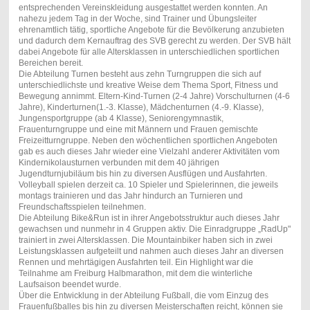
entsprechenden Vereinskleidung ausgestattet werden konnten. An
nahezu jedem Tag in der Woche, sind Trainer und Übungsleiter
ehrenamtlich tätig, sportliche Angebote für die Bevölkerung anzubieten
und dadurch dem Kernauftrag des SVB gerecht zu werden. Der SVB hält
dabei Angebote für alle Altersklassen in unterschiedlichen sportlichen
Bereichen bereit.
Die Abteilung Turnen besteht aus zehn Turngruppen die sich auf
unterschiedlichste und kreative Weise dem Thema Sport, Fitness und
Bewegung annimmt. Eltern-Kind-Turnen (2-4 Jahre) Vorschulturnen (4-6
Jahre), Kinderturnen(1.-3. Klasse), Mädchenturnen (4.-9. Klasse),
Jungensportgruppe (ab 4 Klasse), Seniorengymnastik,
Frauenturngruppe und eine mit Männern und Frauen gemischte
Freizeitturngruppe. Neben den wöchentlichen sportlichen Angeboten
gab es auch dieses Jahr wieder eine Vielzahl anderer Aktivitäten vom
Kindernikolausturnen verbunden mit dem 40 jährigen
Jugendturnjubiläum bis hin zu diversen Ausflügen und Ausfahrten.
Volleyball spielen derzeit ca. 10 Spieler und Spielerinnen, die jeweils
montags trainieren und das Jahr hindurch an Turnieren und
Freundschaftsspielen teilnehmen.
Die Abteilung Bike&Run ist in ihrer Angebotsstruktur auch dieses Jahr
gewachsen und nunmehr in 4 Gruppen aktiv. Die Einradgruppe „RadUp"
trainiert in zwei Altersklassen. Die Mountainbiker haben sich in zwei
Leistungsklassen aufgeteilt und nahmen auch dieses Jahr an diversen
Rennen und mehrtägigen Ausfahrten teil. Ein Highlight war die
Teilnahme am Freiburg Halbmarathon, mit dem die winterliche
Laufsaison beendet wurde.
Über die Entwicklung in der Abteilung Fußball, die vom Einzug des
Frauenfußballes bis hin zu diversen Meisterschaften reicht, können sie