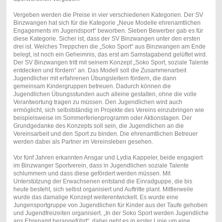
Vergeben werden die Preise in vier verschiedenen Kategorien. Der SV
Binzwangen hat sich für die Kategorie „Neue Modelle ehrenamtlichen
Engagements im Jugendsport“ beworben. Sieben Bewerber gab es für
diese Kategorie.
Sicher ist, dass der SV Binzwangen unter den ersten
drei ist. Welches
Treppchen die „Soko Sport“ aus Binzwangen am Ende
belegt, ist noch ein Geheimnis, das erst am Samstagabend gelüftet wird.
Der SV Binzwangen tritt mit seinem Konzept „Soko Sport, soziale Talente
entdecken und fördern“ an. Das Modell soll die Zusammenarbeit
Jugendlicher mit erfahrenen Übungsleitern fördern, die dann
gemeinsam Kindergruppen betreuen. Dadurch können die
Jugendlichen Übungsstunden auch alleine gestalten, ohne die volle
Verantwortung tragen zu müssen. Den Jugendlichen wird auch
ermöglicht, sich selbstständig in Projekte des Vereins einzubringen wie
beispielsweise im Sommerferienprogramm oder Aktionstagen. Der
Grundgedanke des Konzepts soll sein, die Jugendlichen an die
Vereinsarbeit und den Sport zu binden. Die ehrenamtlichen Betreuer
werden dabei als Partner im Vereinsleben gesehen.
Vor fünf Jahren erkannten Ansgar und Lydia Kappeler, beide engagiert
im Binzwanger Sportverein, dass in Jugendlichen soziale Talente
schlummern und dass diese gefördert werden müssen. Mit
Unterstützung der Erwachsenen entstand die Einradguppe, die bis
heute besteht, sich selbst organisiert und Auftritte plant. Mittlerweile
wurde das damalige Konzept weiterentwickelt. Es wurde eine
Jungensportgruppe von Jugendlichen für Kinder aus der Taufe gehoben
und Jugendfreizeiten organisiert. „In der Soko Sport werden Jugendliche
ans Ehrenamt herangeführt“, dabei geht es in erster Linie um eine