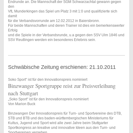
Endrunde an. Die Mannschaft der SGM Schwarzachtal gewann gegen
den
VfL Munderkingen das Spiel um Platz 3 mit 1:0 und qualifizierte sich
damit
für die Verbandsvorrunde am 12.02.2012 in Baiersbronn.
Für beide Mannschaften und deren Trainer ist dies ein bemerkenswerter
Erfolg
und die Spiele in der Verbandsrunde, u.a gegen den SSV Ulm 1846 und
SSV Reutlingen werden ein besonderes Erlebnis sein.
Schwäbische Zeitung erschienen: 21.10.2011
Soko Sport“ ist für den Innovationspreis nominiert
Binzwanger Sportgruppe reist zur Preisverleihung
nach Stuttgart
„Soko Sport“ ist für den Innovationspreis nominiert
Von Marion Buck
Binzwangen
Der Innovationspreis für Turn- und Sportvereine des DTB,
STB und BTB und des baden-württembergischen Ministeriums für
Kultus, Jugend und Sport wird alle zwei Jahre beim Stuttgarter
Sportkongress an kreative und innovative Ideen aus den Turn- und
Sportvereinen vergeben.