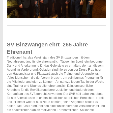
SV Binzwangen ehrt 265 Jahre
Ehrenamt
Traditionell hat das Vereinsjahr des SV Binzwangen mit dem
Neujahrsempfang für die ehrenamtlich Tätigen im Sportheim begonnen.
Dank und Anerkennung für das Geleistete zu erhalten, steht an diesem
Abend im Vordergrund. Geladen sind hierzu von der Dress-Frau über
den Hausmeister und Platzwart, auch die Trainer und Übungsleiter.
Alles Menschen, die der Verein braucht, um sein buntes Programm für
die Mitglieder anbieten zu können. An nahezu jedem Tag in der Woche
sind Trainer und Übungsleiter ehrenamtlich tätig, um sportliche
Angebote für die Bevölkerung bereitzustellen und dadurch dem
Kernauftrag des SVB gerecht zu werden. Der SVB hält dabei Angebote
für alle Altersklassen in unterschiedlichen sportlichen Bereichen bereit
und ist immer wieder aufs Neue bemüht, seine Angebote aktuell zu
halten. Die Basis hierfür bilden eine funktionierende Vorstandschaft und
ein beachtlicher Stab an motivierten Ehrenamtlichen. So konnte