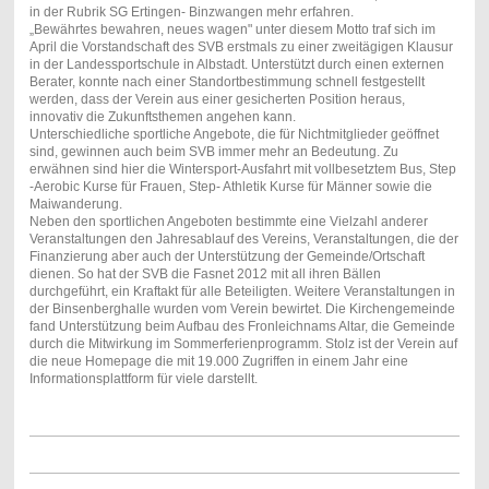
in der Rubrik SG Ertingen- Binzwangen mehr erfahren.
„Bewährtes bewahren, neues wagen" unter diesem Motto traf sich im
April die Vorstandschaft des SVB erstmals zu einer zweitägigen Klausur
in der Landessportschule in Albstadt. Unterstützt durch einen externen
Berater, konnte nach einer Standortbestimmung schnell festgestellt
werden, dass der Verein aus einer gesicherten Position heraus,
innovativ die Zukunftsthemen angehen kann.
Unterschiedliche sportliche Angebote, die für Nichtmitglieder geöffnet
sind, gewinnen auch beim SVB immer mehr an Bedeutung. Zu
erwähnen sind hier die Wintersport-Ausfahrt mit vollbesetztem Bus, Step
-Aerobic Kurse für Frauen, Step- Athletik Kurse für Männer sowie die
Maiwanderung.
Neben den sportlichen Angeboten bestimmte eine Vielzahl anderer
Veranstaltungen den Jahresablauf des Vereins, Veranstaltungen, die der
Finanzierung aber auch der Unterstützung der Gemeinde/Ortschaft
dienen. So hat der SVB die Fasnet 2012 mit all ihren Bällen
durchgeführt, ein Kraftakt für alle Beteiligten. Weitere Veranstaltungen in
der Binsenberghalle wurden vom Verein bewirtet. Die Kirchengemeinde
fand Unterstützung beim Aufbau des Fronleichnams Altar, die Gemeinde
durch die Mitwirkung im Sommerferienprogramm. Stolz ist der Verein auf
die neue Homepage die mit 19.000 Zugriffen in einem Jahr eine
Informationsplattform für viele darstellt.