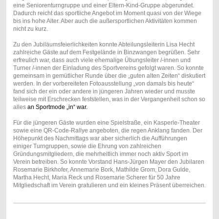
eine Seniorenturngruppe und einer Eltern-Kind-Gruppe abgerundet.
Dadurch reicht das sportliche Angebot im Moment quasi von der Wiege
bis ins hohe Alter. Aber auch die außersportlichen Aktivitäten kommen
nicht zu kurz.
Zu den Jubiläumsfeierlichkeiten konnte Abteilungsleiterin Lisa Hecht
zahlreiche Gäste auf dem Festgelände in Binzwangen begrüßen. Sehr
erfreulich war, dass auch viele ehemalige Übungsleiter /-innen und
Turner /-innen der Einladung des Sportvereins gefolgt waren. So konnte
gemeinsam in gemütlicher Runde über die „guten alten Zeiten“ diskutiert
werden. In der vorbereiteten Fotoausstellung „von damals bis heute“
fand sich der ein oder andere in jüngeren Jahren wieder und musste
teilweise mit Erschrecken feststellen, was in der Vergangenheit schon so
alles
an Sportmode „in“ war.
Für die jüngeren Gäste wurden eine Spielstraße, ein Kasperle-Theater
sowie eine QR-Code-Rallye angeboten, die regen Anklang fanden. Der
Höhepunkt des Nachmittags war aber sicherlich die Aufführungen
einiger Turngruppen, sowie die Ehrung von zahlreichen
Gründungsmitgliedern, die mehrheitlich immer noch aktiv Sport im
Verein betreiben. So konnte Vorstand Hans-Jürgen Mayer den Jubilaren
Rosemarie Birkhofer, Annemarie Bork, Mathilde Grom, Dora Gulde,
Martha Hecht, Maria Reck und Rosemarie Scherer für 50 Jahre
Mitgliedschaft im Verein gratulieren und ein kleines Präsent überreichen.