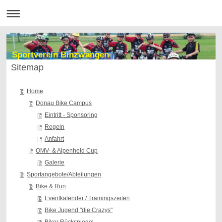
Sportverein Binzwangen
Sitemap
Home
Donau Bike Campus
Eintritt - Sponsoring
Regeln
Anfahrt
OMV- & Alpenheld Cup
Galerie
Sportangebote/Abteilungen
Bike & Run
Eventkalender / Trainingszeiten
Bike Jugend "die Crazys"