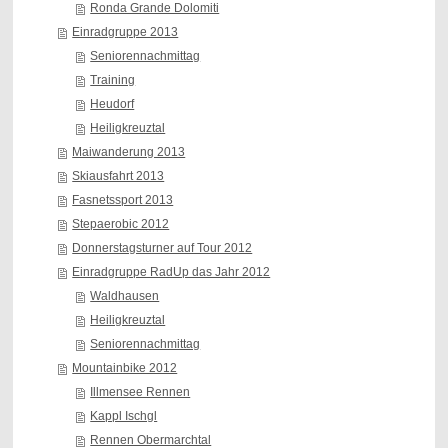
Ronda Grande Dolomiti
Einradgruppe 2013
Seniorennachmittag
Training
Heudorf
Heiligkreuztal
Maiwanderung 2013
Skiausfahrt 2013
Fasnetssport 2013
Stepaerobic 2012
Donnerstagsturner auf Tour 2012
Einradgruppe RadUp das Jahr 2012
Waldhausen
Heiligkreuztal
Seniorennachmittag
Mountainbike 2012
Illmensee Rennen
Kappl Ischgl
Rennen Obermarchtal