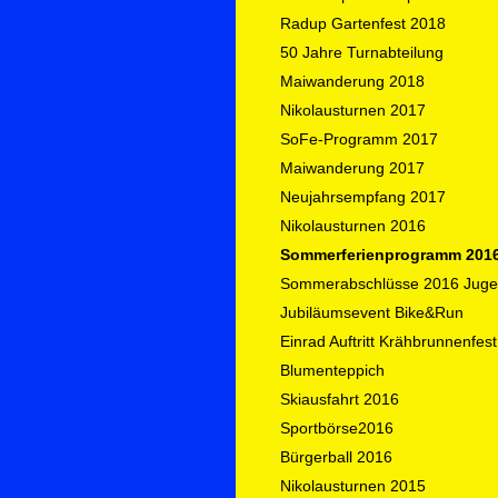
Radup Gartenfest 2018
50 Jahre Turnabteilung
Maiwanderung 2018
Nikolausturnen 2017
SoFe-Programm 2017
Maiwanderung 2017
Neujahrsempfang 2017
Nikolausturnen 2016
Sommerferienprogramm 201
Sommerabschlüsse 2016 Jug
Jubiläumsevent Bike&Run
Einrad Auftritt Krähbrunnenfes
Blumenteppich
Skiausfahrt 2016
Sportbörse2016
Bürgerball 2016
Nikolausturnen 2015