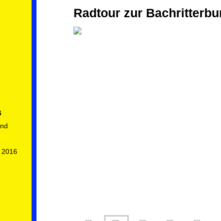
Radtour zur Bachritterbu
6
end
t 2016